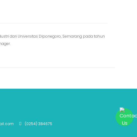
ndustri dari Universitas Diponegoro, Semarang pada tahun
nager.
ail.com
(0254) 384675