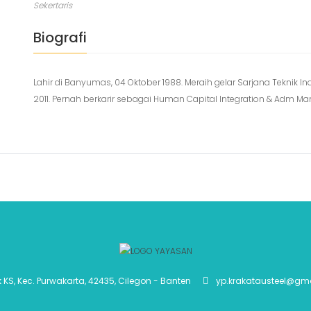
Sekertaris
Biografi
Lahir di Banyumas, 04 Oktober 1988. Meraih gelar Sarjana Teknik I
2011. Pernah berkarir sebagai Human Capital Integration & Adm Ma
k KS, Kec. Purwakarta, 42435, Cilegon - Banten
yp.krakatausteel@gm