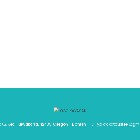
k KS, Kec. Purwakarta, 42435, Cilegon - Banten
yp.krakatausteel@gm