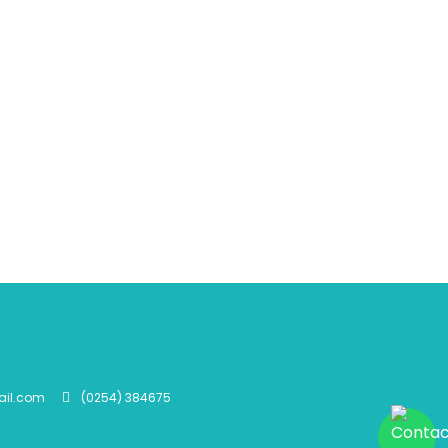
ail.com
(0254) 384675