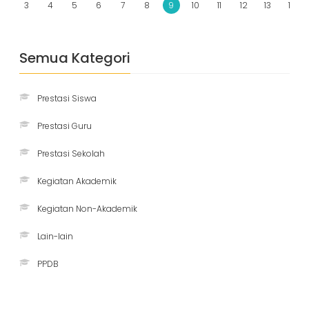
2
3
4
5
6
7
8
9
10
11
12
13
14
Semua Kategori
Prestasi Siswa
Prestasi Guru
Prestasi Sekolah
Kegiatan Akademik
Kegiatan Non-Akademik
Lain-lain
PPDB