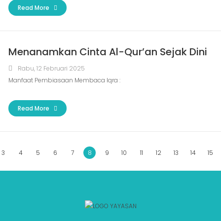
Read More
Menanamkan Cinta Al-Qur’an Sejak Dini
Rabu, 12 Februari 2025
Manfaat Pembiasaan Membaca Iqra :
Read More
3
4
5
6
7
8
9
10
11
12
13
14
15