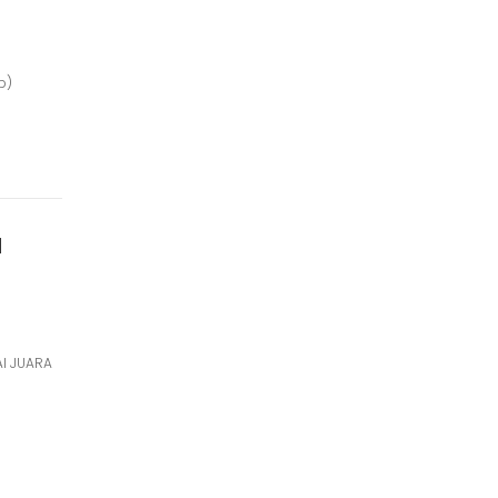
p)
M
AI JUARA