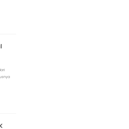
l
ari
susnya
K