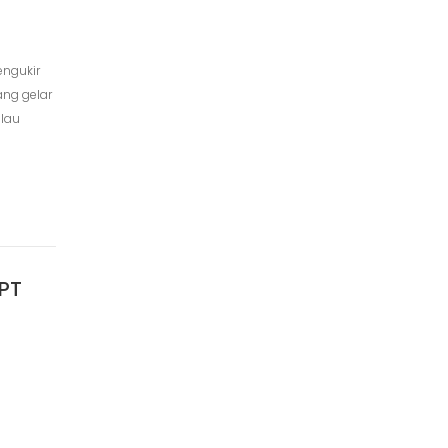
engukir
ng gelar
ulau
 PT